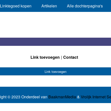
Linktegoed kopen
Artikelen
Alle dochterpagina's
Link toevoegen
Contact
Link toevoegen
ight © 2023 Onderdeel van
BaakmanMedia
&
Vrolijk Internet S