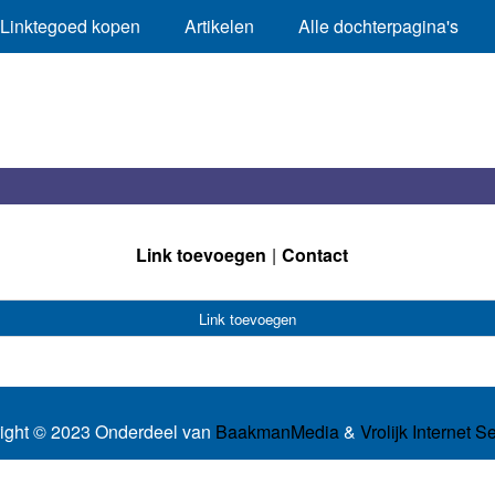
Linktegoed kopen
Artikelen
Alle dochterpagina's
Link toevoegen
Contact
Link toevoegen
ight © 2023 Onderdeel van
BaakmanMedia
&
Vrolijk Internet S